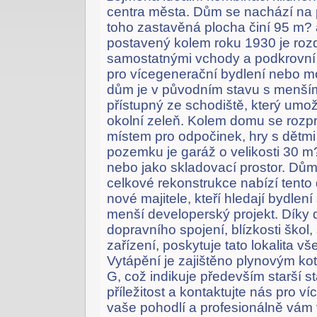
centra města. Dům se nachází na
toho zastavěná plocha činí 95 m?
postavený kolem roku 1930 je roz
samostatnými vchody a podkrovní m
pro vícegenerační bydlení nebo mo
dům je v původním stavu s menší
přístupný ze schodiště, který umo
okolní zeleň. Kolem domu se rozpr
místem pro odpočinek, hry s dětm
pozemku je garáž o velikosti 30 m?
nebo jako skladovací prostor. Dům
celkové rekonstrukce nabízí tent
nové majitele, kteří hledají bydlen
menší developerský projekt. Díky d
dopravního spojení, blízkosti škol
zařízení, poskytuje tato lokalita v
Vytápění je zajištěno plynovým kot
G, což indikuje především starší 
příležitost a kontaktujte nás pro v
vaše pohodlí a profesionálně vá