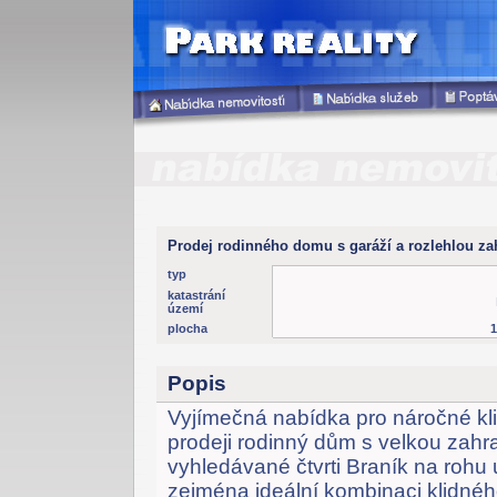
Prodej rodinného domu s garáží a rozlehlou zah
typ
katastrání
území
plocha
Popis
Vyjímečná nabídka pro náročné klie
prodeji rodinný dům s velkou zah
vyhledávané čtvrti Braník na rohu u
zejména ideální kombinaci klidnéh